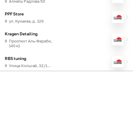
Алматы Радлова 50
PPF Store
ул. Кунаева, д. 129
Kragen Detailing
Проспект Аль-Фараби,
140 к1
RBS tuning
Улица Кольсай, 32/14 Ерменсай м-н, Бостандыкский район, Алматы 1 этаж